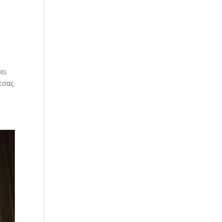
ει
εσας