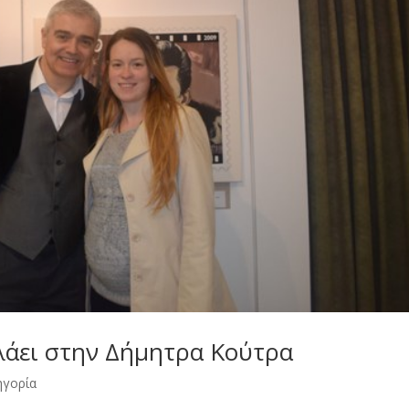
λάει στην Δήμητρα Κούτρα
ηγορία