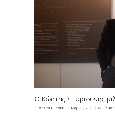
Ο Κώστας Σπυριούνης μι
από
Dimitra Kοutra
|
Μαρ 20, 2018
|
Χωρίς κατ