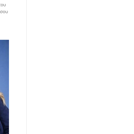
του
 σου