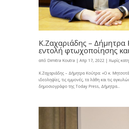
Κ.Ζαχαριάδης – Δήμητρα 
εντολή φτωχοποίησης και
από
Dimitra Kοutra
|
Απρ 17, 2022
|
Χωρίς κατ
Κ.Ζαχαριάδης – Δήμητρα Κούτρα: «Ο κ. Μητσοτά
ιδεοληψίες, τις εµµονές, τα λάθη και τις αγκυ
δημοσιογράφο της Today Press, Δήμητρα...