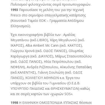
Πολιτισμού
φιλοτεχνώντας σειρά προσωπογραφιών.
1993
Παρουσίασε τη μελέτη του για την τεχνική
Fresco στο σεμινάριο επαγγελματικής κατάρτισης
(Κοινοτικό Ταμείο ΕΟΚ – Γραμματεία Απόδημου
Ελληνισμού).
Έχει εικονογραφήσει βιβλία των : Αμαλίας
Μεγαπάνου (εκδ.LIBRO), Χάρη Μεγαλυνού (εκδ.
ΙΚΑΡΟΣ), Alba Ambert Mc Cann (εκδ. ΚΑΚΤΟΣ),
Γιώργου Χρονά (εκδ. ΟΔΟΣ ΠΑΝΟΣ), Ολυμπίας
Καράγιωργα (εκδ. ΔΙΑΥΛΟΣ), Μάρως Στασινοπούλου
(εκδ. ΟΔΟΣ ΠΑΝΟΣ), Ηλία Πετρόπουλου (εκδ.
ΝΕΦΕΛΗ), Ανδρέα Ριζόπουλου, Αλκυόνης Παπαδάκη
(εκδ.ΚΑΛΕΝΤΗΣ), Γιάννη Σουλιώτη (εκδ. ΟΔΟΣ
ΠΑΝΟΣ), ΚΟΛΛΕΓΙΟΥ ΑΘΗΝΩΝ κ.α. Έργα του
υπάρχουν σε βιβλία του Γυμνασίου (Ο.Ε.Δ.Β.
ΥΠΟΥΡΓΕΙΟ ΠΑΙΔΕΙΑΣ και ΘΡΗΣΚΕΥΜΑΤΩΝ) καθώς
και σε σειρές καρτών των «χωριών SOS».
1998
Η ΕΛΛΗΝΙΚΗ ΟΜΟΣΠΟΝΔΙΑ ΙΠΠΑΣΙΑΣ θέσπισε