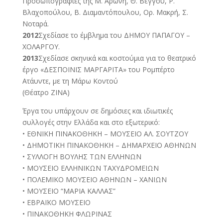
Προσωπογραφίες της Μ. Αρώνη, Θ. Βέγγου, Ρ.
Βλαχοπούλου, Β. Διαμαντόπουλου, Ορ. Μακρή, Σ.
Νοταρά.
2012
Σχεδίασε το έμβλημα του ΔΗΜΟΥ ΠΑΠΑΓΟΥ –
ΧΟΛΑΡΓΟΥ.
2013
Σχεδίασε σκηνικά και κοστούμια για το θεατρικό
έργο «ΔΕΣΠΟΙΝΙΣ ΜΑΡΓΑΡΙΤΑ» του Ρομπέρτο
Ατάυντε, με τη Μάρω Κοντού
(Θέατρο ΖΙΝΑ)
Έργα του υπάρχουν σε δημόσιες και ιδιωτικές
συλλογές στην Ελλάδα και στο εξωτερικό:
• ΕΘΝΙΚΗ ΠΙΝΑΚΟΘΗΚΗ – ΜΟΥΣΕΙΟ ΑΛ. ΣΟΥΤΖΟΥ
• ΔΗΜΟΤΙΚΗ ΠΙΝΑΚΟΘΗΚΗ – ΔΗΜΑΡΧΕΙΟ ΑΘΗΝΩΝ
• ΣΥΛΛΟΓΗ ΒΟΥΛΗΣ ΤΩΝ ΕΛΛΗΝΩΝ
• ΜΟΥΣΕΙΟ ΕΛΛΗΝΙΚΩΝ ΤΑΧΥΔΡΟΜΕΙΩΝ
• ΠΟΛΕΜΙΚΟ ΜΟΥΣΕΙΟ ΑΘΗΝΩΝ – ΧΑΝΙΩΝ
• ΜΟΥΣΕΙΟ “ΜΑΡΙΑ ΚΑΛΛΑΣ”
• ΕΒΡΑΪΚΟ ΜΟΥΣΕΙΟ
• ΠΙΝΑΚΟΘΗΚΗ ΦΛΩΡΙΝΑΣ