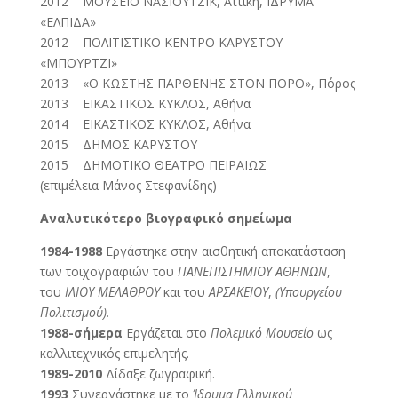
2012 ΜΟΥΣΕΙΟ ΝΑΣΙΟΥΤΖΙΚ, Αττική, ΙΔΡΥΜΑ
«ΕΛΠΙΔΑ»
2012 ΠΟΛΙΤΙΣΤΙΚΟ ΚΕΝΤΡΟ ΚΑΡΥΣΤΟΥ
«ΜΠΟΥΡΤΖΙ»
2013 «Ο ΚΩΣΤΗΣ ΠΑΡΘΕΝΗΣ ΣΤΟΝ ΠΟΡΟ», Πόρος
2013 ΕΙΚΑΣΤΙΚΟΣ ΚΥΚΛΟΣ, Αθήνα
2014 ΕΙΚΑΣΤΙΚΟΣ ΚΥΚΛΟΣ, Αθήνα
2015 ΔΗΜΟΣ ΚΑΡΥΣΤΟΥ
2015 ΔΗΜΟΤΙΚΟ ΘΕΑΤΡΟ ΠΕΙΡΑΙΩΣ
(επιμέλεια Μάνος Στεφανίδης)
Αναλυτικότερο βιογραφικό σημείωμα
1984-1988
Εργάστηκε στην αισθητική αποκατάσταση
των τοιχογραφιών του
ΠΑΝΕΠΙΣΤΗΜΙΟΥ ΑΘΗΝΩΝ
,
του
ΙΛΙΟΥ ΜΕΛΑΘΡΟΥ
και του
ΑΡΣΑΚΕΙΟΥ
,
(Υπουργείου
Πολιτισμού).
1988-σήμερα
Εργάζεται στο
Πολεμικό Μουσείο
ως
καλλιτεχνικός επιμελητής.
1989-2010
Δίδαξε ζωγραφική.
1993
Συνεργάστηκε με το
Ίδρυμα Ελληνικού