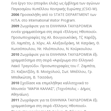
ένα έργο του (στεφάνι ελιάς) ως έμβλημα των αγώνων
Παγκοσμίου Κυπέλλου Κεντρικής Ευρώπης (CSIO-W).
2006
Προσεκλήθη από το STATE DEPARTMENT των
Η.Π.Α. στο International Visitor Program.
2009
Ζωγράφισε για τα ΕΛΛΗΝΙΚΑ ΤΑΧΥΔΡΟΜΕΙΑ
εννέα γραμματόσημα στη σειρά «Έλληνες Ηθοποιοί».
Προσωπογραφίες της Αλ. Βουγιουκλάκη, Τζ. Καρέζη,
Ελ. Λαμπέτη, Δ. Χόρν, Αλ. Αλεξανδράκη, Μ. Κατράκη, Θ.
Κωτσόπουλου, Ντ. Ηλιόπουλου, Ν. Κούρκουλου.
2010
Ζωγράφισε για τα ΕΛΛΗΝΙΚΑ ΤΑΧΥΔΡΟΜΕΙΑ έξι
γραμματόσημα στη σειρά «Αφιέρωμα στο Ελληνικό
Λαϊκό Τραγούδι». Προσωπογραφίες του Γ. Ζαμπέτα,
Στ. Καζαντζίδη, Β. Μοσχολιού, Σωτ. Μπέλλου, Γρ.
Μπιθικώτση, Β. Τσιτσάνη.
2010
Σχεδίασε και επιμελήθηκε καλλιτεχνικά το
Μουσείο “ΜΑΡΙΑ ΚΑΛΛΑΣ”, (Τεχνόπολις – Δήμος
Αθηναίων).
2011
Ζωγράφισε για τα ΕΛΛΗΝΙΚΑ ΤΑΧΥΔΡΟΜΕΙΑ έξι
γραμματόσημα στη σειρά «Έλληνες Ηθοποιοί».